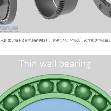
轴承组成，轴承遵循轮毂的椭圆形。这是齿轮组的输入，它连接到电机轴